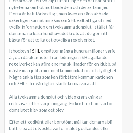
Domarna är i ett väldigt utsatt läge och det har stått i
nyheterna om hot mot både dem och deras familjer.
Detta är helt förkastligt, men även en sån sak hade
säkerligen kunnat minskas om SHL valt att gå ut med
tydlig information om tveksamma domslut. Istället får
domarna nu bära hundhuvudet trots att de gör sitt
bästa för att tolka det otydliga regelverket.
Ishockeyn i
SHL
omsätter många hundra miljoner varje
år, och då oklarheter från ledningen i SHL gällande
regelverket kan göra enorma skillnader för en klubb, så
måste man jobba mer med kommunikation och tydlighet.
Några enkla tips som kan förbättra kommunikationen
och SHL:s trovärdighet skulle kunna vara att:
Alla tveksamma domslut och videogranskningar
redovisas efter varje omgång. En kort text om varför
domslutet blev som det blev.
Efter ett godkänt eller bortdömt mål kan domarna bli
bättre på att utveckla varför målet godkändes eller