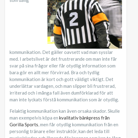
som dålig
kommunikation. Det gäller oavsett vad man sysslar
med. I arbetslivet är det frustrerande om man inte får
svar på sina frågor eller får otydlig information som
bara gör en allt mer förvirrad. Bra och tydlig
kommunikation är kort och gott väldigt viktigt. Det
underlättar vardagen, och man slipper bli frustrerad,
irriterad och i många fall även dumförklarad för att
man inte lyckats förstå kommunikation som är otydlig.
Felaktig kommunikation kan även orsaka skador. Skulle
man exempelvis köpa en
kvalitativ bänkpress från
Gorilla Sports
, men får otydlig kommunikation från en
personlig tränare eller instruktör, kan det leda till
muskelskador och liknande för kroppen som kan ta lång