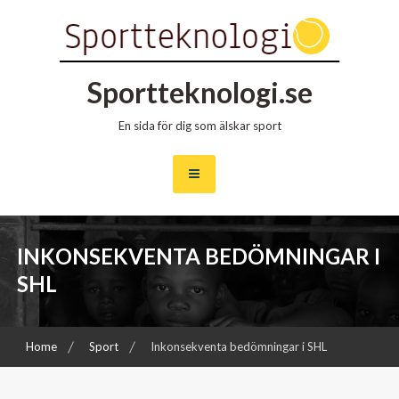
Skip
to
content
Sportteknologi.se
En sida för dig som älskar sport
INKONSEKVENTA BEDÖMNINGAR I
SHL
Home
Sport
Inkonsekventa bedömningar i SHL